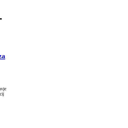
za
vje
cij