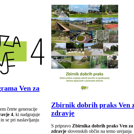
grama Ven za
Zbirnik dobrih praks Ven 
em četrte generacije
zdravje
ravje 4
, ki nadgrajuje
n se pri naslavljanju
S pripravo
Zbirnika dobrih praks Ven za
zdravje
slovenskih občin na temo urejanja