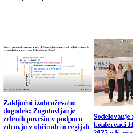
Zaključni izobraževalni
dogodek: Zagotavljanje
Sodelovanje 
zelenih površin v podporo
konferenci 
zdravju v občinah in regijah
2025 v Kauna