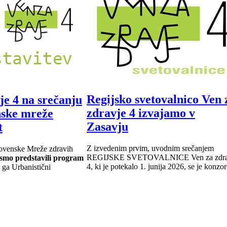
Regijsko svetovalnico Ven 
je 4 na srečanju
zdravje 4 izvajamo v
nske mreže
Zasavju
t
Z izvedenim prvim, uvodnim srečanjem
lovenske Mreže zdravih
REGIJSKE SVETOVALNICE Ven za zdra
smo predstavili program
4, ki je potekalo 1. junija 2026, se je konzor
i ga Urbanistični