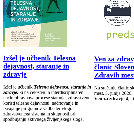
Izšel je učbenik Telesna
Ven za zdrav
dejavnost, staranje in
članic Slove
zdravje
Zdravih mes
Izšel je učbenik
Telesna dejavnost, staranje in
Na srečanju članic s
zdravje,
ki na celosten in interdisciplinaren
mest, 3. junija 2026,
način obravnava procese staranja, zdravstvene
Ven za zdravje 4
, k
koristi telesne dejavnosti, načrtovanje in
izvajanje programov vadbe ter vlogo
zdravstvenega sistema in skupnosti pri
spodbujanju aktivnega življenjskega sloga.