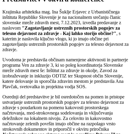
Krajinska arhitektka mag. Ina Šuklje Erjavec z Urbanističnega
inštituta Republike Slovenije je na nacionalnem srečanju članic
slovenske mreže zdravih mest, 7.12.2023, izvedla predavanje z
naslovom
"Zagotavljanje ustreznih prostorskih pogojev za
telesno dejavnost za zdravje - Kaj lahko storijo občine?"
, s
katerim je naslovila ključno vlogo, ki jo imajo občine pri
zagotavljanju ustreznih prostorskih pogojev za telesno dejavnost za
zdravje.
Uvodoma je predstavila občinam namenjene aktivnosti in partnerje
programa Ven za zdravje 3, ki so poleg koordinatorja Slovenske
mreže zdravih mest še: Inštitut za zdravje in okolje, Zavod za
izobraževanje in inkluzijo ODTIZ ter Skupnost občin Slovenije,
katere delovanje in sporočila zdravim mestom je predstavila Ana
Plavčak, svetovalka in projektna vodja SOS.
Osrednji del predstavitve je bil osredotočen na pomen in pristope
ustvarjanje ustreznih prostorskih pogojev za telesno dejavnost za
zdravje s poudarkom na pomenu kakovosti prostorskega
načrtovanja, med-strokovnega sodelovanja in vključevanja
deležnikov na lokalnem nivoju. Za celovito in kakovostno
načrtovanje zelenih površin imajo občine na razpolago vrsto
strokovnih dokumentov in priporočil v okviru priročnika