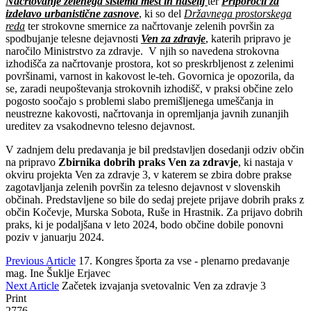
Načrtovanje zelenega sistema mest in naselij
ter
Priporočil za
izdelavo urbanistične zasnove
, ki so del
Državnega prostorskega
reda
ter strokovne smernice za načrtovanje zelenih površin za
spodbujanje telesne dejavnosti
Ven za zdravje
, katerih pripravo je
naročilo Ministrstvo za zdravje. V njih so navedena strokovna
izhodišča za načrtovanje prostora, kot so preskrbljenost z zelenimi
površinami, varnost in kakovost le-teh. Govornica je opozorila, da
se, zaradi neupoštevanja strokovnih izhodišč, v praksi občine zelo
pogosto soočajo s problemi slabo premišljenega umeščanja in
neustrezne kakovosti, načrtovanja in opremljanja javnih zunanjih
ureditev za vsakodnevno telesno dejavnost.
V zadnjem delu predavanja je bil predstavljen dosedanji odziv občin
na pripravo
Zbirnika dobrih praks Ven za zdravje
, ki nastaja v
okviru projekta Ven za zdravje 3, v katerem se zbira dobre prakse
zagotavljanja zelenih površin za telesno dejavnost v slovenskih
občinah. Predstavljene so bile do sedaj prejete prijave dobrih praks z
občin Kočevje, Murska Sobota, Ruše in Hrastnik. Za prijavo dobrih
praks, ki je podaljšana v leto 2024, bodo občine dobile ponovni
poziv v januarju 2024.
Previous Article
17. Kongres športa za vse - plenarno predavanje
mag. Ine Šuklje Erjavec
Next Article
Začetek izvajanja svetovalnic Ven za zdravje 3
Print
2776